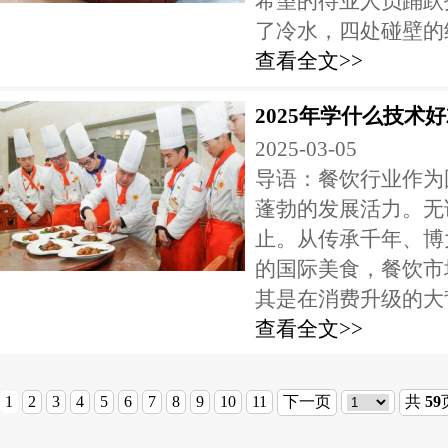
希望的待业人员踊跃
了冷水，四处碰壁的经.
查看全文>>
2025年学什么技术
2025-03-05
导语：餐饮行业作为
蓬勃的发展活力。无
止。从传承千年、博
的国际美食，餐饮市
其是在消费升级的大背.
查看全文>>
1
2
3
4
5
6
7
8
9
10
11
下一页
共
59