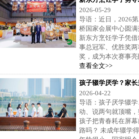
2026-05-29
导语：近日，2026
桥国家会展中心圆满
新东方烹饪学子凭借
事总冠军、优胜奖两
奖，成为本次赛事亮眼
查看全文>>
孩子辍学厌学？家长
2026-04-22
导语：孩子厌学辍学
动、说两句就顶嘴，
孩子把青春耗在屏幕
路吗？ 未成年辍学