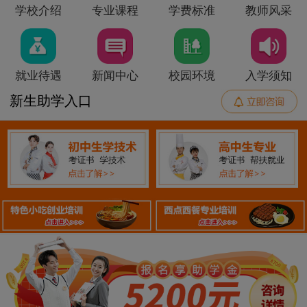
学校介绍
专业课程
学费标准
教师风采
就业待遇
新闻中心
校园环境
入学须知
新生助学入口
140
2
金典总厨
技能+职业证书
140
3
金领大厨
技能+职业证书
120
5
厨王全科
技能+职业证书