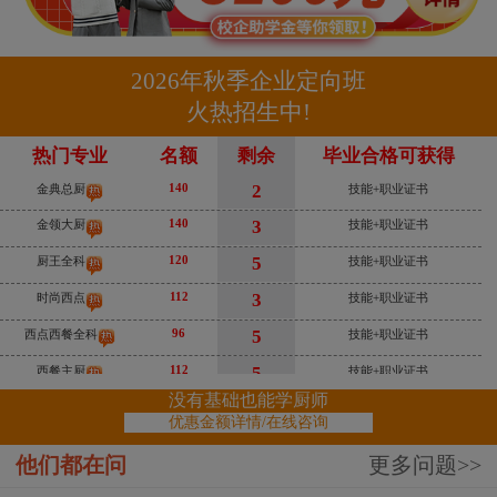
112
3
时尚西点
技能+职业证书
96
5
西点西餐全科
技能+职业证书
2026年秋季企业定向班
112
5
西餐主厨
技能+职业证书
火热招生中!
80
3
电子商务专业
技能+职业证书
热门专业
名额
剩余
毕业合格可获得
140
2
金典总厨
技能+职业证书
140
3
金领大厨
技能+职业证书
120
5
厨王全科
技能+职业证书
112
3
时尚西点
技能+职业证书
96
5
西点西餐全科
技能+职业证书
112
5
西餐主厨
技能+职业证书
80
3
电子商务专业
技能+职业证书
没有基础也能学厨师
优惠金额详情/在线咨询
140
2
金典总厨
技能+职业证书
140
3
金领大厨
技能+职业证书
他们都在问
更多问题>>
120
厨王全科
技能+职业证书