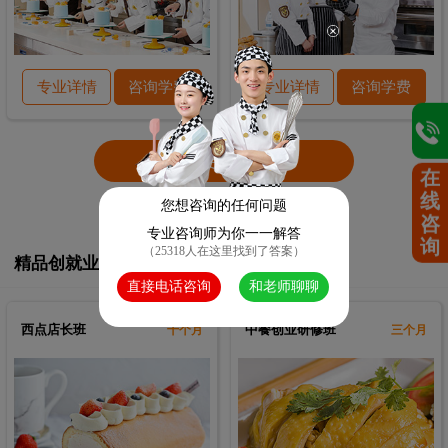
专业详情
咨询学费
专业详情
咨询学费
查看更多课程
在
线
您想咨询的任何问题
咨
专业咨询师为你一一解答
询
（25318人在这里找到了答案）
精品创就业课程
直接电话咨询
和老师聊聊
西点店长班
中餐创业研修班
十个月
三个月