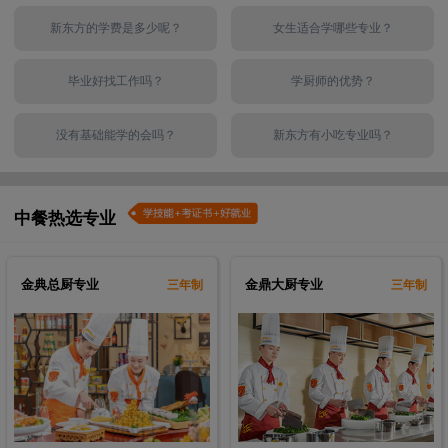
5
新东方的学费是多少呢？
女生适合学哪些专业？
112
3
时尚西点
技能+职业证书
96
5
西点西餐全科
技能+职业证书
毕业好找工作吗？
学厨师的优势？
112
5
西餐主厨
技能+职业证书
80
3
电子商务专业
技能+职业证书
没有基础能学的会吗？
新东方有小吃专业吗？
140
2
金典总厨
技能+职业证书
140
3
金领大厨
技能+职业证书
中餐热选专业
120
5
厨王全科
技能+职业证书
112
3
时尚西点
技能+职业证书
金典总厨专业
金鼎大厨专业
三年制
三年制
96
5
西点西餐全科
技能+职业证书
112
5
西餐主厨
技能+职业证书
80
3
电子商务专业
技能+职业证书