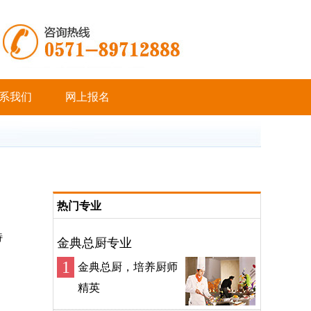
系我们
网上报名
热门专业
特
金典总厨专业
1
金典总厨，培养厨师
精英
，