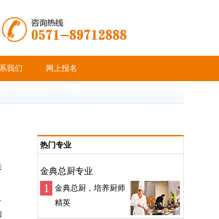
系我们
网上报名
热门专业
来
金典总厨专业
1
金典总厨，培养厨师
，
精英
知