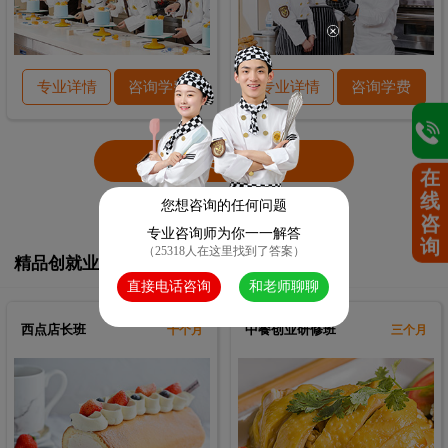
专业详情
咨询学费
专业详情
咨询学费
查看更多课程
在
线
您想咨询的任何问题
咨
专业咨询师为你一一解答
询
（25318人在这里找到了答案）
精品创就业课程
直接电话咨询
和老师聊聊
西点店长班
中餐创业研修班
十个月
三个月