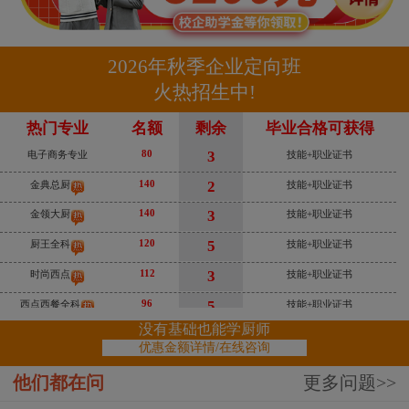
120
5
厨王全科
技能+职业证书
112
3
时尚西点
技能+职业证书
2026年秋季企业定向班
96
5
西点西餐全科
技能+职业证书
火热招生中!
112
5
西餐主厨
技能+职业证书
热门专业
名额
剩余
毕业合格可获得
80
3
电子商务专业
技能+职业证书
140
2
金典总厨
技能+职业证书
140
3
金领大厨
技能+职业证书
120
5
厨王全科
技能+职业证书
112
3
时尚西点
技能+职业证书
96
5
西点西餐全科
技能+职业证书
112
5
西餐主厨
技能+职业证书
没有基础也能学厨师
优惠金额详情/在线咨询
80
3
电子商务专业
技能+职业证书
140
2
金典总厨
技能+职业证书
他们都在问
更多问题>>
140
3
金领大厨
技能+职业证书