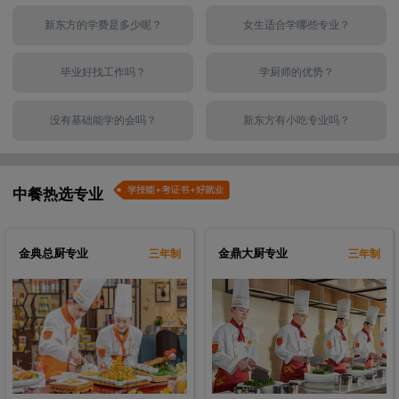
新东方的学费是多少呢？
女生适合学哪些专业？
120
5
厨王全科
技能+职业证书
112
3
时尚西点
技能+职业证书
毕业好找工作吗？
学厨师的优势？
96
5
西点西餐全科
技能+职业证书
112
5
西餐主厨
技能+职业证书
没有基础能学的会吗？
新东方有小吃专业吗？
80
3
电子商务专业
技能+职业证书
140
2
金典总厨
技能+职业证书
中餐热选专业
140
3
金领大厨
技能+职业证书
120
5
厨王全科
技能+职业证书
金典总厨专业
金鼎大厨专业
三年制
三年制
112
3
时尚西点
技能+职业证书
96
5
西点西餐全科
技能+职业证书
112
5
西餐主厨
技能+职业证书
80
3
电子商务专业
技能+职业证书