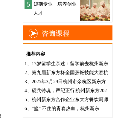
5
短期专业，培养创业
人才
推荐内容
1、
17岁留学生亲述：留学前去杭州新东
2、
第九届新东方杯全国烹饪技能大赛杭
3、
2025年3月29日杭州市余杭区新东方
4、
砺兵铸魂，严纪正行|杭州新东方202
5、
杭州新东方合作企业东大方餐饮厨师
6、
“篮” 不住的青春热血，杭州新东
她