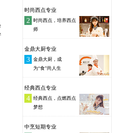
时尚西点专业
2
时尚西点，培养西点
会
师
好
金鼎大厨专业
3
金鼎大厨，成
为“食”尚人生
经典西点专业
4
经典西点，点燃西点
梦想
中烹短期专业