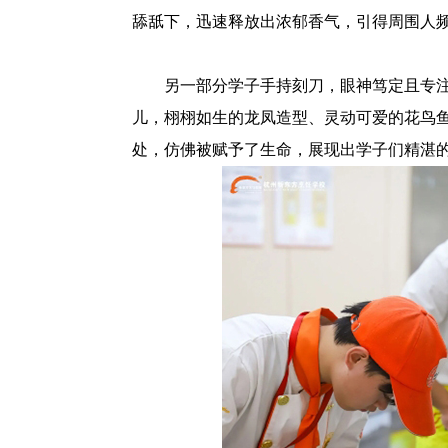
舔舐下，迅速释放出浓郁香气，引得周围人
另一部分学子手持刻刀，眼神笃定且专
儿，栩栩如生的龙凤造型、灵动可爱的花鸟
处，仿佛被赋予了生命，展现出学子们精湛