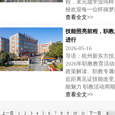
程，未完成学业同样
校欢迎每一位怀揣梦想
查看全文>>
技能照亮前程，职教
进行
2026-05-16
导语：杭州新东方技
2026年职教教育活
政策解读、职教专属
近距离见证技能改变
能魅力 职教活动周期间
查看全文>>
上一页
1
2
3
4
5
6
7
8
9
10
11
下一页