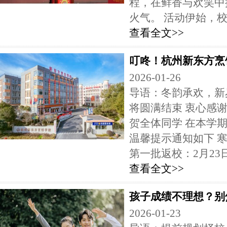
程，在鲜香与欢笑中
火气。 活动伊始，校区
查看全文>>
叮咚！杭州新东方烹
2026-01-26
导语：冬韵承欢，新
将圆满结束 衷心感
贺全体同学 在本学
温馨提示通知如下 寒假
第一批返校：2月23日.
查看全文>>
孩子成绩不理想？别
2026-01-23