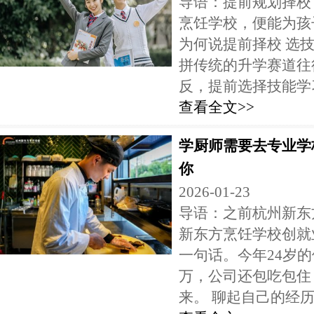
导语：提前规划择校
烹饪学校，便能为孩
为何说提前择校 选
拼传统的升学赛道往
反，提前选择技能学习.
查看全文>>
学厨师需要去专业学
你
2026-01-23
导语：之前杭州新东
新东方烹饪学校创就
一句话。今年24岁
万，公司还包吃包住
来。 聊起自己的经历，