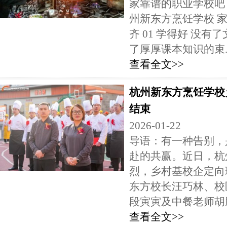
家靠谱的职业学校吧
州新东方烹饪学校 
齐 01 学得好 没
了厚厚课本知识的束..
查看全文>>
杭州新东方烹饪学校
结束
2026-01-22
导语：有一种告别，
赴的共赢。近日，杭
烈，乡村基校企定向
东方校长汪巧林、校
段寅寅及中餐老师胡鹏
查看全文>>