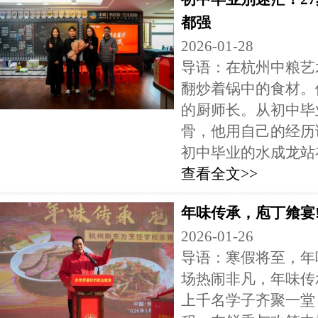
都强
2026-01-28
导语：在杭州中粮艺
翻炒着锅中的食材。
的厨师长。从初中毕
骨，他用自己的经历诠
初中毕业的水成龙站在
查看全文>>
年味传承，庖丁飨宴
2026-01-26
导语：寒假将至，年
场热闹非凡，年味传
上千名学子齐聚一堂